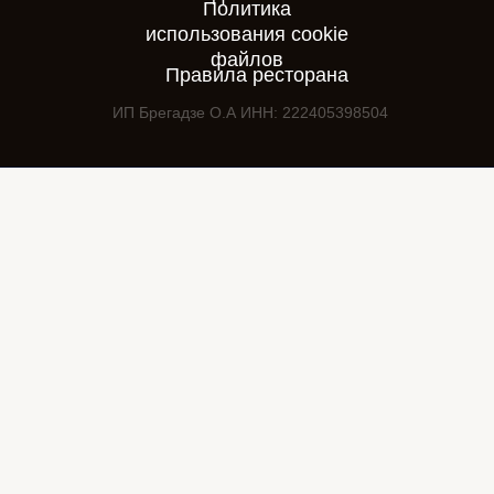
Политика
использования cookie
файлов
Правила ресторана
ИП Брегадзе О.А ИНН: 222405398504